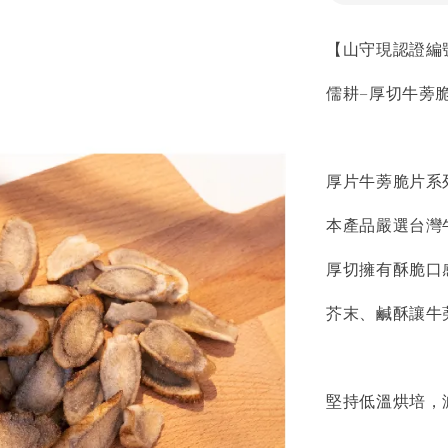
【山守現認證編號
儒耕–厚切牛蒡
厚片牛蒡脆片系
本產品嚴選台灣
厚切擁有酥脆口
芥末、鹹酥讓牛
堅持低溫烘培，