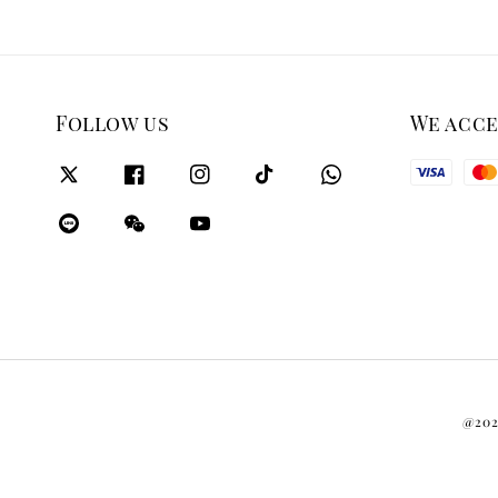
Follow us
We acc
@2