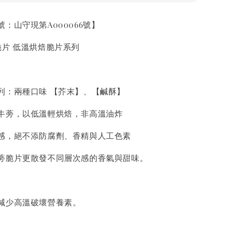
：山守現第A000066號】
脆片 低溫烘焙脆片系列
列：兩種口味 【芥末】、【鹹酥】
牛蒡，以低溫輕烘焙，非高溫油炸
感，絕不添防腐劑、香精與人工色素
蒡脆片更散發不同層次感的香氣與甜味。
減少高溫破壞營養素。