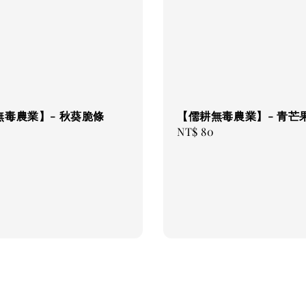
【儒耕無毒農業】- 青芒
無毒農業】- 秋葵脆條
Regular
NT$ 80
price