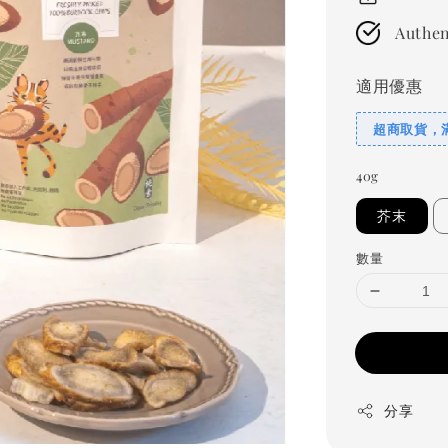
Authen
適用優惠
超商取貨，滿
40g
芥末
數量
分享