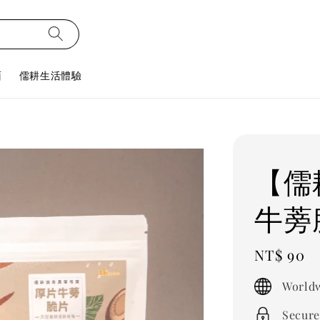
面
儒耕生活體驗
【儒
牛蒡
Regular
NT$ 90
price
Worldw
Secure