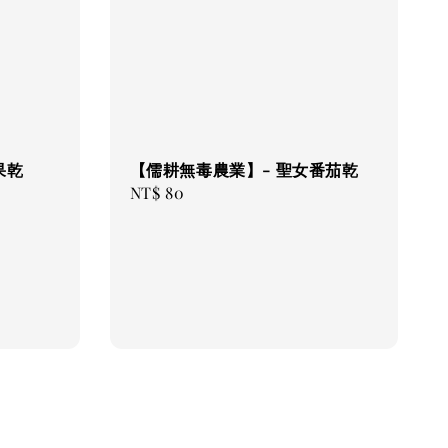
果乾
【儒耕無毒農業】- 聖女番茄乾
Regular
NT$ 80
price