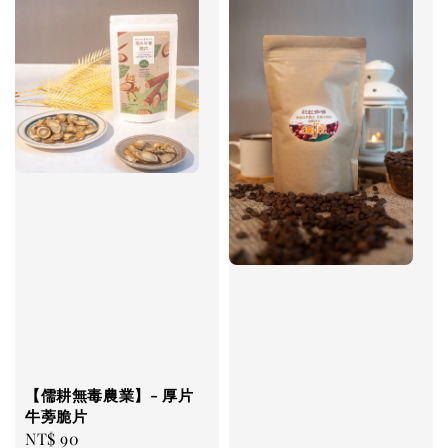
【儒耕無毒農業】- 厚片
牛蒡脆片
Regular
NT$ 90