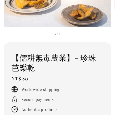
1
/
2
【儒耕無毒農業】- 珍珠
芭樂乾
Regular
NT$ 80
price
Worldwide shipping
Secure payments
Authentic products