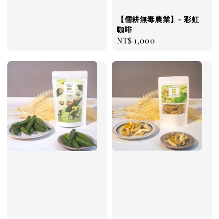
price
【儒耕無毒農業】- 彩虹
咖啡
Regular
NT$ 1,000
price