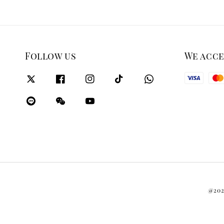
Follow us
We acc
@2