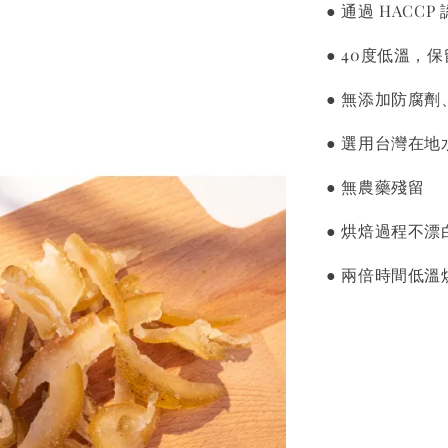
● 通過 HAC
● 40度低溫，
● 無添加防腐
● 選用台灣在地
● 無農藥殘留
● 烘焙過程不
● 兩倍時間低