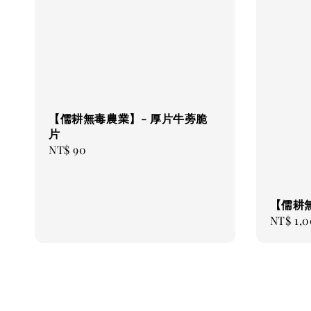
【儒耕無毒農業】- 厚片牛蒡脆
片
Regular
NT$ 90
price
【儒耕
Regular
NT$ 1,
price