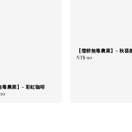
【儒耕無毒農業】- 秋葵
Regular
NT$ 90
price
無毒農業】- 彩虹咖啡
000