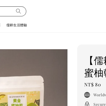
面
儒耕生活體驗
【儒
蜜柚
Regular
NT$ 80
price
Worldw
Secure