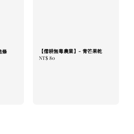
【儒耕無毒農業】- 青芒果乾
脆條
Regular
NT$ 80
price