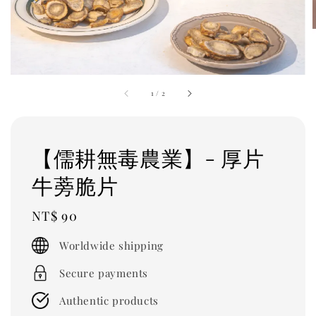
1
/
2
【儒耕無毒農業】- 厚片
牛蒡脆片
Regular
NT$ 90
price
Worldwide shipping
Secure payments
Authentic products