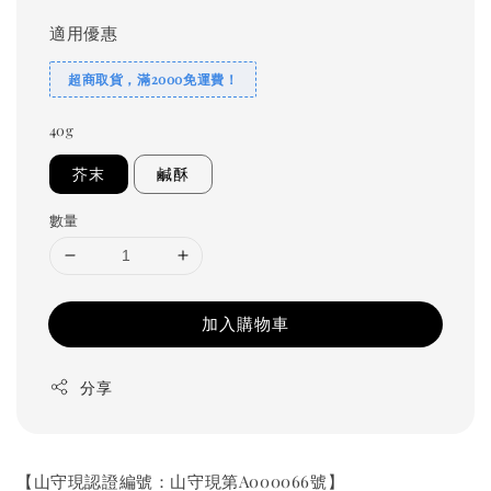
適用優惠
超商取貨，滿2000免運費！
40g
芥末
鹹酥
數量
加入購物車
分享
【山守現認證編號：山守現第A000066號】