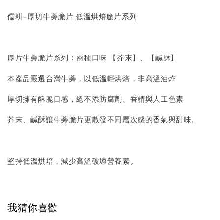
儒耕–厚切牛蒡脆片 低溫烘焙脆片系列
厚片牛蒡脆片系列：兩種口味 【芥末】、【鹹酥】
本產品嚴選台灣牛蒡，以低溫輕烘焙，非高溫油炸
厚切擁有酥脆口感，絕不添防腐劑、香精與人工色素
芥末、鹹酥讓牛蒡脆片更散發不同層次感的香氣與甜味。
堅持低溫烘培，減少高溫破壞營養素。
我猜你喜歡