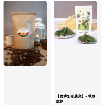
【儒耕無毒農業】- 秋葵
脆條