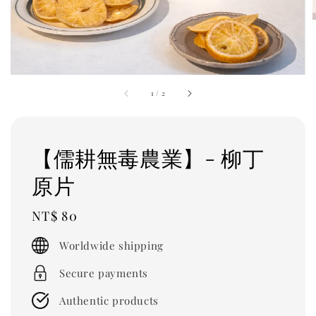
1
/
2
【儒耕無毒農業】- 柳丁
原片
Regular
NT$ 80
price
Worldwide shipping
Secure payments
Authentic products