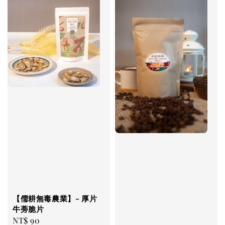
【儒耕無毒農業】- 厚片
牛蒡脆片
Regular
NT$ 90