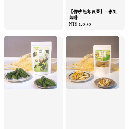
price
【儒耕無毒農業】- 彩虹
咖啡
Regular
NT$ 1,000
price