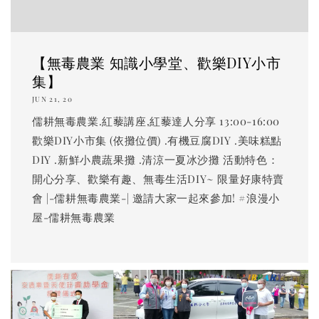
【無毒農業 知識小學堂、歡樂DIY小市
集】
JUN 21, 20
儒耕無毒農業.紅藜講座,紅藜達人分享 13:00-16:00
歡樂DIY小市集 (依攤位價) .有機豆腐DIY .美味糕點
DIY .新鮮小農蔬果攤 .清涼一夏冰沙攤 活動特色：
開心分享、歡樂有趣、無毒生活DIY~ 限量好康特賣
會 |-儒耕無毒農業-| 邀請大家一起來參加! #浪漫小
屋-儒耕無毒農業