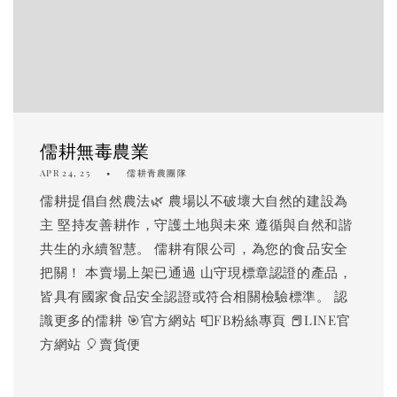
儒耕無毒農業
APR 24, 25
儒耕青農團隊
儒耕提倡自然農法🌿 農場以不破壞大自然的建設為
主 堅持友善耕作，守護土地與未來 遵循與自然和諧
共生的永續智慧。 儒耕有限公司，為您的食品安全
把關！ 本賣場上架已通過 山守現標章認證的產品，
皆具有國家食品安全認證或符合相關檢驗標準。 認
識更多的儒耕 🎯官方網站 📮FB粉絲專頁 📕LINE官
方網站 🎈賣貨便