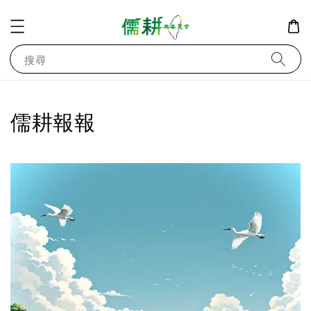
搜尋
儒耕報報