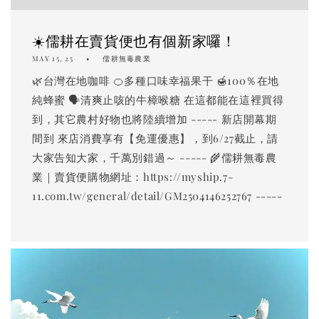
☀️儒耕在賣貨便也有個新家囉！
MAY 15, 25
儒耕無毒農業
🌿台灣在地咖啡 🍊多種口味幸福果干 🍯100％在地
純蜂蜜 🗣️清爽止咳的牛樟喉糖 在這都能在這裡買得
到，其它農村好物也將陸續增加 ----- 新店開幕期
間到 來店消費享有【免運優惠】，到6/27截止，請
大家告知大家，千萬別錯過～ ----- 🌾儒耕無毒農
業｜賣貨便購物網址：https://myship.7-
11.com.tw/general/detail/GM2504146252767 -----