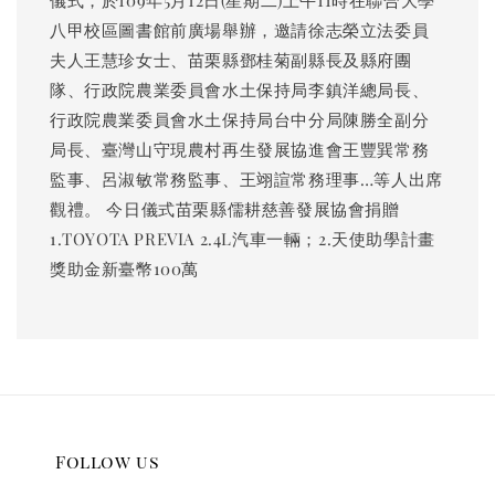
儀式，於109年5月12日(星期二)上午11時在聯合大學
八甲校區圖書館前廣場舉辦，邀請徐志榮立法委員
夫人王慧珍女士、苗栗縣鄧桂菊副縣長及縣府團
隊、行政院農業委員會水土保持局李鎮洋總局長、
行政院農業委員會水土保持局台中分局陳勝全副分
局長、臺灣山守現農村再生發展協進會王豐巽常務
監事、呂淑敏常務監事、王翊諠常務理事…等人出席
觀禮。 今日儀式苗栗縣儒耕慈善發展協會捐贈
1.TOYOTA PREVIA 2.4L汽車一輛；2.天使助學計畫
獎助金新臺幣100萬
Follow us